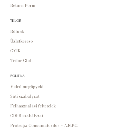
Return Form
TEILOR
Rólunk
Üzletkereső
GYIK
Teilor Club
POLITIKA
Videó megfigyelő
Süti szabályzat
Felhasználási feltételek
GDPR szabályzat
Protecția Consumatorilor – A.N.P.C.