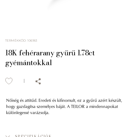
TERMÉKKÓD
:
106183
18K fehérarany gyűrű 1.78ct
gyémántokkal
Nőiség és attitűd. Eredeti és kifinomult, ez a gyűrű azért készült,
hogy gazdagítsa személyes báját. A TEILOR a mindennapokat
különlegessé varázsolja.
SPECIFIKÁCIÓK