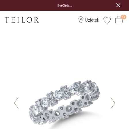
Betöltés...
Üzletek