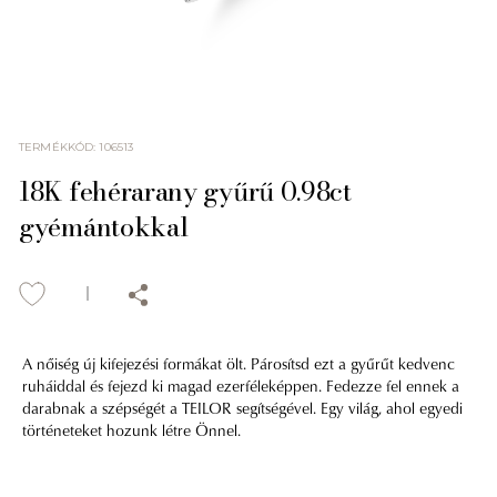
TERMÉKKÓD
:
106513
18K fehérarany gyűrű 0.98ct
gyémántokkal
A nőiség új kifejezési formákat ölt. Párosítsd ezt a gyűrűt kedvenc
ruháiddal és fejezd ki magad ezerféleképpen. Fedezze fel ennek a
darabnak a szépségét a TEILOR segítségével. Egy világ, ahol egyedi
történeteket hozunk létre Önnel.