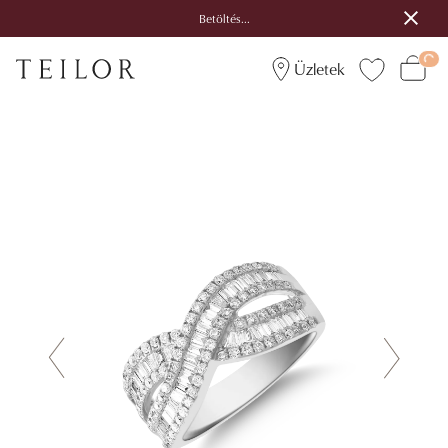
Betöltés...
Üzletek