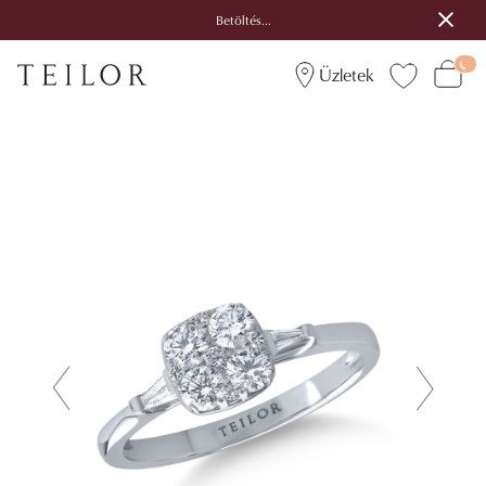
Betöltés...
Üzletek