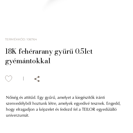
TERMÉKKÓD
:
106764
18K fehérarany gyűrű 0.51ct
gyémántokkal
Nőiség és attitűd. Egy gyűrű, amelyet a kiegészítők iránti
szenvedélyből hoztunk létre, amelyek egyedivé tesznek. Engedd,
hogy elragadjon a képzelet és fedezd fel a TEILOR egyedülálló
univerzumát.