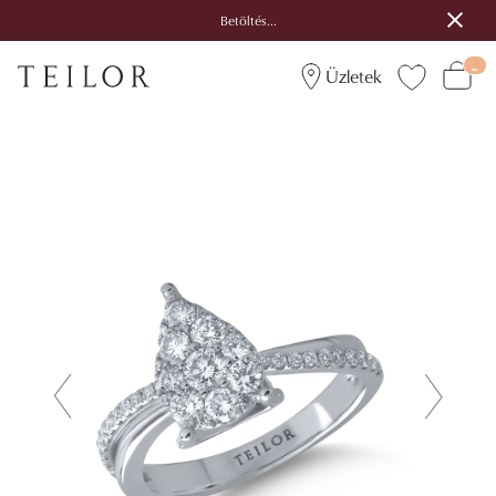
Betöltés...
Üzletek