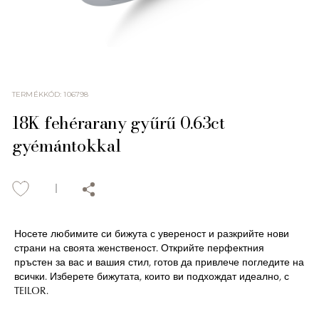
TERMÉKKÓD
:
106798
18K fehérarany gyűrű 0.63ct
gyémántokkal
Носете любимите си бижута с увереност и разкрийте нови
страни на своята женственост. Открийте перфектния
пръстен за вас и вашия стил, готов да привлече погледите на
всички. Изберете бижутата, които ви подхождат идеално, с
TEILOR.