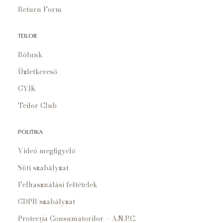
Return Form
TEILOR
Rólunk
Üzletkereső
GYIK
Teilor Club
POLITIKA
Videó megfigyelő
Süti szabályzat
Felhasználási feltételek
GDPR szabályzat
Protecția Consumatorilor – A.N.P.C.