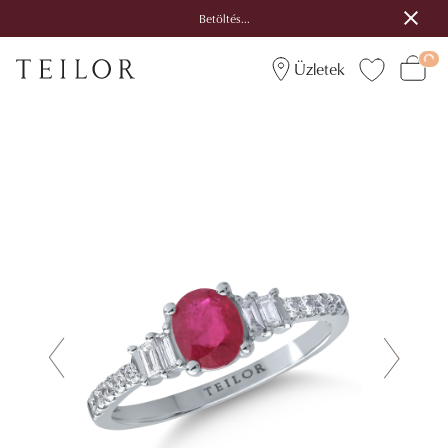
Betöltés...
Üzletek