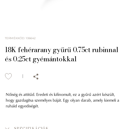
TERMÉKKÓD
:
106642
18K fehérarany gyűrű 0.75ct rubinnal
és 0.25ct gyémántokkal
Nőiség és attitűd. Eredeti és kifinomult, ez a gyűrű azért készült,
hogy gazdagítsa személyes báját. Egy olyan darab, amely kiemeli a
ruháid egyediségét.
SPECIFIKÁCIÓK