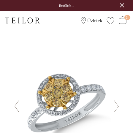
Betöltés...
Üzletek