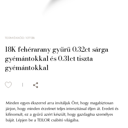
TERMÉKKÓD
:
107138
18K fehérarany gyűrű 0.32ct sárga
gyémántokkal és 0.31ct tiszta
gyémántokkal
Minden egyes ékszerrel arra invitáljuk Önt, hogy magabiztosan
járjon, hogy minden érzelmet teljes intenzitással éljen át. Eredeti és
kifinomult, ez a gyűrű azért készült, hogy gazdagítsa személyes
báját. Lépjen be a TEILOR csábító világába.