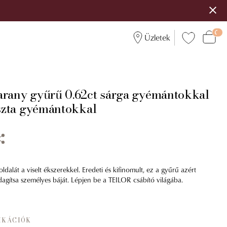
Üzletek
arany gyűrű 0.62ct sárga gyémántokkal
iszta gyémántokkal
dalát a viselt ékszerekkel. Eredeti és kifinomult, ez a gyűrű azért
dagítsa személyes báját. Lépjen be a TEILOR csábító világába.
IKÁCIÓK