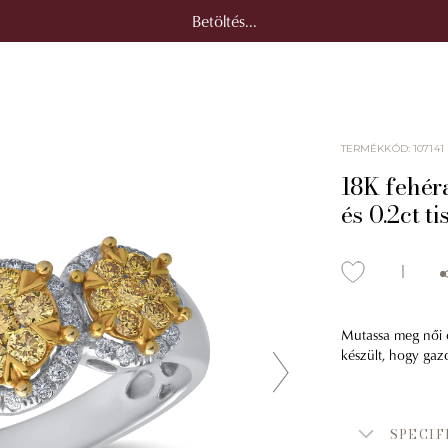
Betöltés...
TERMÉKKÓD
:
107141
18K fehér
és 0.2ct t
Mutassa meg női ol
készült, hogy gaz
SPECIF