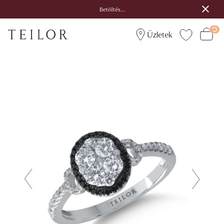
Betöltés...
Üzletek