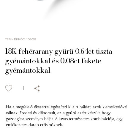
TERMÉKKÓD
:
107053
18K fehérarany gyűrű 0.64ct tiszta
gyémántokkal és 0.08ct fekete
gyémántokkal
Ha a megfelelő ékszerrel egészíted ki a ruháidat, azok kiemelkedővé
válnak. Eredeti és kifinomult, ez a gyűrű azért készült, hogy
gazdagítsa személyes báját. A luxus természetes kombinációja, egy
emlékezetes darab erős nőknek.