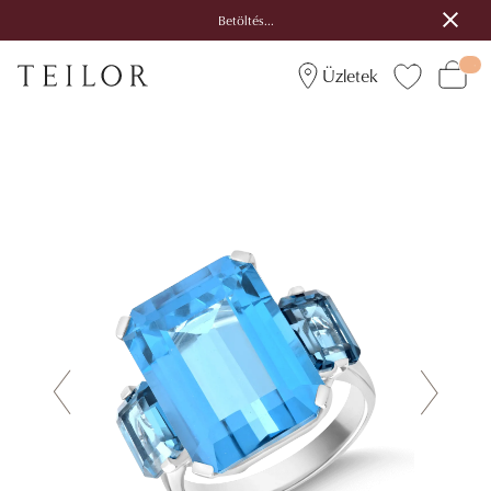
Betöltés...
Üzletek