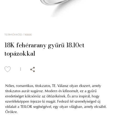
TERMÉKKÓD
:
116666
18K fehérarany gyűrű 18.10ct
topázokkal
Nőies, romantikus, titokzatos, TE. Válassz olyan ékszert, amely
titokzatos aurát sugároz. Modern és kifinomult, ez a gyűrű
eredetiséget kölcsönöz az öltözékének. És arra inspirál, hogy
ezerféleképpen fejezze ki magát. Fedezd fel személyiséged új
oldalait a TEILOR segítségével, egy olyan világban, amely elcsábít.
Örökre.