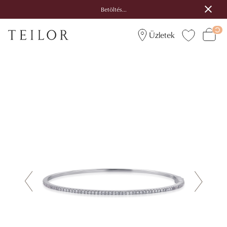
Betöltés...
Üzletek