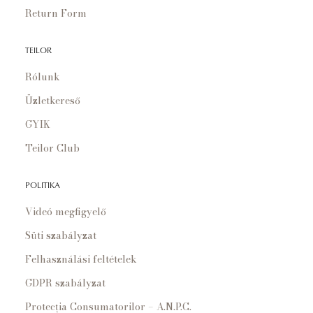
Return Form
TEILOR
Rólunk
Üzletkereső
GYIK
Teilor Club
POLITIKA
Videó megfigyelő
Süti szabályzat
Felhasználási feltételek
GDPR szabályzat
Protecția Consumatorilor – A.N.P.C.