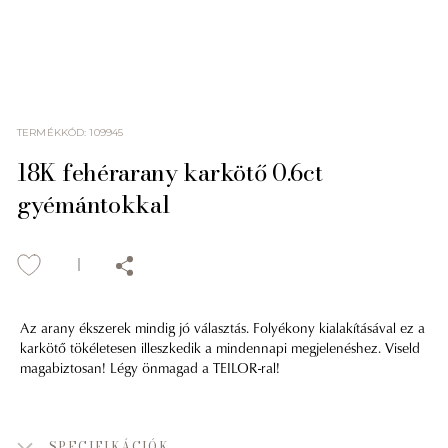
TERMÉKKÓD
:
109945
18K fehérarany karkötő 0.6ct
gyémántokkal
Az arany ékszerek mindig jó választás. Folyékony kialakításával ez a
karkötő tökéletesen illeszkedik a mindennapi megjelenéshez. Viseld
magabiztosan! Légy önmagad a TEILOR-ral!
SPECIFIKÁCIÓK