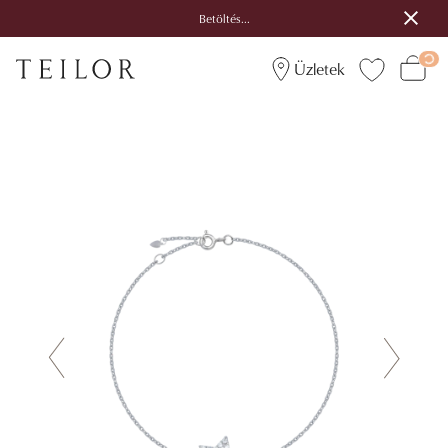
Betöltés...
Üzletek