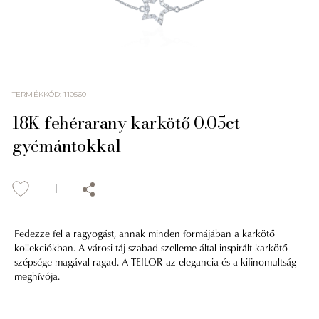
TERMÉKKÓD
:
110560
18K fehérarany karkötő 0.05ct
gyémántokkal
Fedezze fel a ragyogást, annak minden formájában a karkötő
kollekciókban. A városi táj szabad szelleme által inspirált karkötő
szépsége magával ragad. A TEILOR az elegancia és a kifinomultság
meghívója.