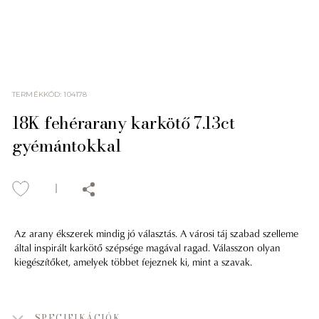
TERMÉKKÓD
:
104178
18K fehérarany karkötő 7.13ct
gyémántokkal
Az arany ékszerek mindig jó választás. A városi táj szabad szelleme
által inspirált karkötő szépsége magával ragad. Válasszon olyan
kiegészítőket, amelyek többet fejeznek ki, mint a szavak.
SPECIFIKÁCIÓK