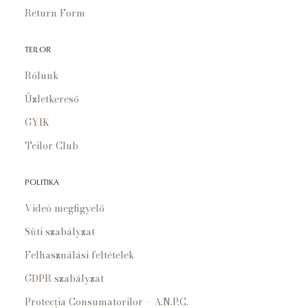
Return Form
TEILOR
Rólunk
Üzletkereső
GYIK
Teilor Club
POLITIKA
Videó megfigyelő
Süti szabályzat
Felhasználási feltételek
GDPR szabályzat
Protecția Consumatorilor – A.N.P.C.