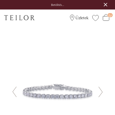
Betöltés...
Üzletek