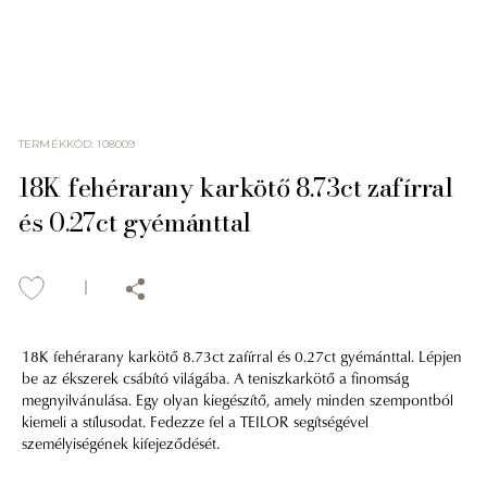
TERMÉKKÓD
:
108009
18K fehérarany karkötő 8.73ct zafírral
és 0.27ct gyémánttal
18K fehérarany karkötő 8.73ct zafírral és 0.27ct gyémánttal. Lépjen
be az ékszerek csábító világába. A teniszkarkötő a finomság
megnyilvánulása. Egy olyan kiegészítő, amely minden szempontból
kiemeli a stílusodat. Fedezze fel a TEILOR segítségével
személyiségének kifejeződését.