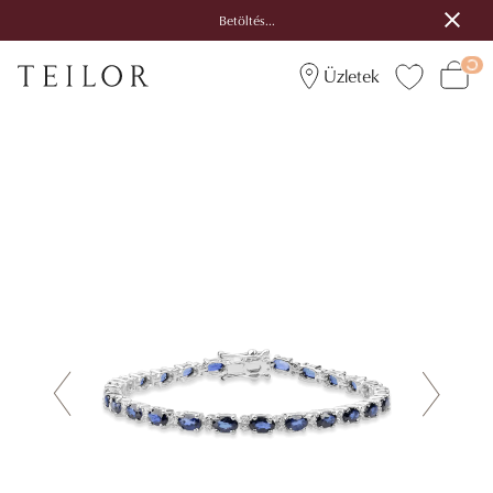
Betöltés...
Üzletek