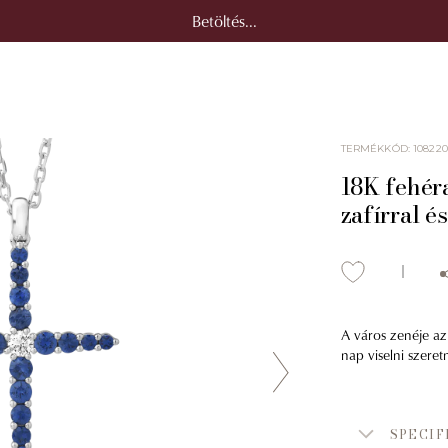
Betöltés...
TERMÉKKÓD
:
108220
18K fehér
zafírral é
A város zenéje az
nap viselni szeret
SPECIF