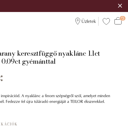
Üzletek
arany keresztfüggő nyaklánc 1.1ct
s 0.09ct gyémánttal
 inspirációd. A nyaklánc a finom szépségről szól, amelyet minden
nél. Fedezze fel újra túláradó energiáját a TEILOR ékszerekkel.
IKÁCIÓK