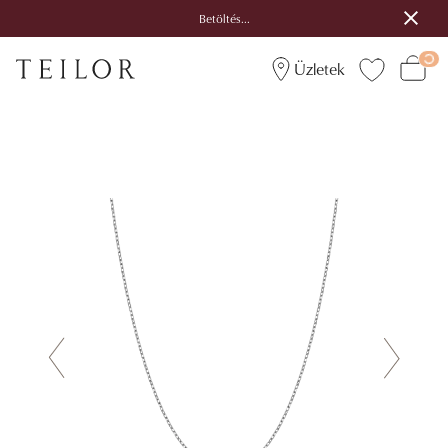
Betöltés...
Üzletek