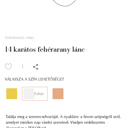
TERMÉKKÓD
:
119561
14 karátos fehérarany lánc
VÁLASSZA A SZÍN LEHETŐSÉGET
Fehér
Találja meg a szerencsehozóját. A nyaklánc a finom szépségről szól,
amelyet minden nap viselni szeretnél. Viseljen emlékezetes
ékszereket a TEILOR-tól.