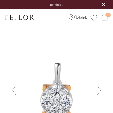
Betöltés...
Üzletek