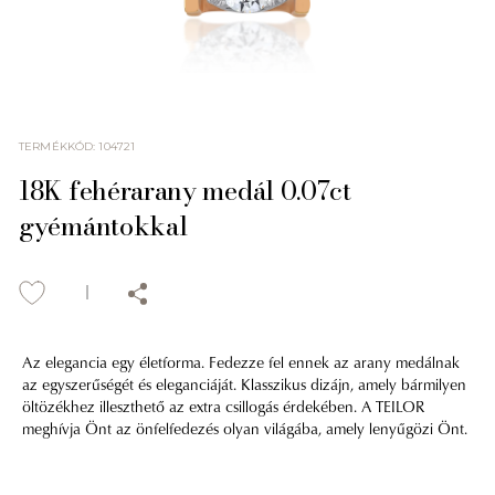
TERMÉKKÓD
:
104721
18K fehérarany medál 0.07ct
gyémántokkal
Az elegancia egy életforma. Fedezze fel ennek az arany medálnak
az egyszerűségét és eleganciáját. Klasszikus dizájn, amely bármilyen
öltözékhez illeszthető az extra csillogás érdekében. A TEILOR
meghívja Önt az önfelfedezés olyan világába, amely lenyűgözi Önt.