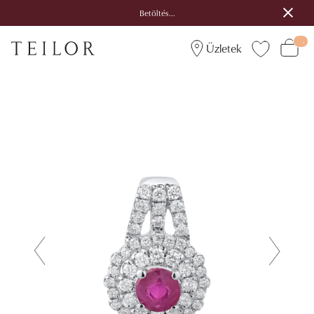
Betöltés...
Üzletek