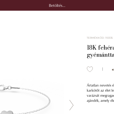
Betöltés...
TERMÉKKÓD
:
110335
18K fehér
gyémántta
Ártatlan nevetés é
karkötőt az élet 
varázsát megragad
ajándék, amely él