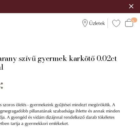
Üzletek
arany szívű gyermek karkötő 0.02ct
l
s szoros ölelés - gyermekeink gyűjtései mindezt megörökítik. A
legmegragadóbb pillanatának szabadsága ihlette és annak minden
ja. A gyengéd és vidám dizájnnal rendelkező darab tökéletes
etben tartja a gyermekkori emlékeket.