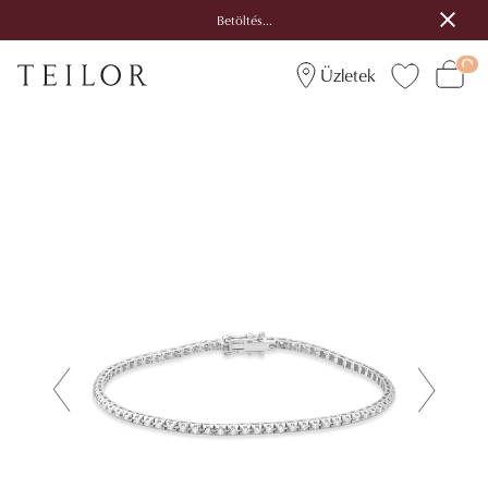
Betöltés...
Üzletek