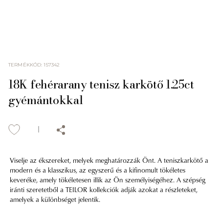
TERMÉKKÓD
:
157342
18K fehérarany tenisz karkötő 1.25ct
gyémántokkal
Viselje az ékszereket, melyek meghatározzák Önt. A teniszkarkötő a
modern és a klasszikus, az egyszerű és a kifinomult tökéletes
keveréke, amely tökéletesen illik az Ön személyiségéhez. A szépség
iránti szeretetből a TEILOR kollekciók adják azokat a részleteket,
amelyek a különbséget jelentik.