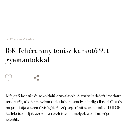
TERMÉKKÓD
:
55277
18K fehérarany tenisz karkötő 9ct
gyémántokkal
Kifejező kontúr és sokoldalú árnyalatok. A teniszkarkötőt imádatra
tervezték, tökéletes szimmetriát követ, amely mindig elkíséri Önt és
megmutatja a személyiségét. A szépség iránti szeretetből a TEILOR
kollekciók adják azokat a részleteket, amelyek a különbséget
jelentik.