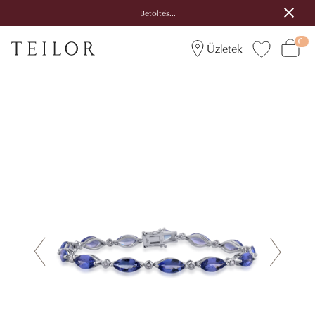
Betöltés...
Üzletek