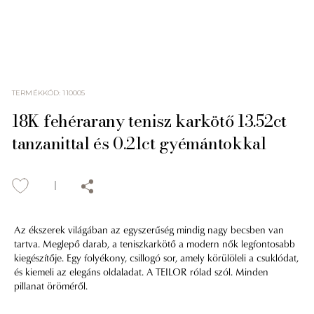
TERMÉKKÓD
:
110005
18K fehérarany tenisz karkötő 13.52ct
tanzanittal és 0.21ct gyémántokkal
Az ékszerek világában az egyszerűség mindig nagy becsben van
tartva. Meglepő darab, a teniszkarkötő a modern nők legfontosabb
kiegészítője. Egy folyékony, csillogó sor, amely körülöleli a csuklódat,
és kiemeli az elegáns oldaladat. A TEILOR rólad szól. Minden
pillanat öröméről.