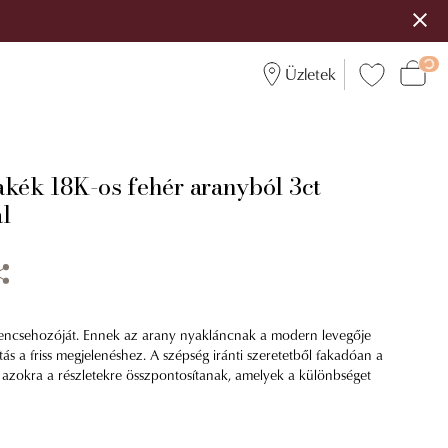
Üzletek
akék 18K-os fehér aranyból 3ct
l
rencsehozóját. Ennek az arany nyakláncnak a modern levegője
ítás a friss megjelenéshez. A szépség iránti szeretetből fakadóan a
 azokra a részletekre összpontosítanak, amelyek a különbséget