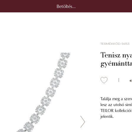
Betöltés...
TERMÉKKÓD
:
54153
Tenisz ny
gyémántta
Találja meg a sze
lesz az utolsó sim
TEILOR kollekciói
jelentik.