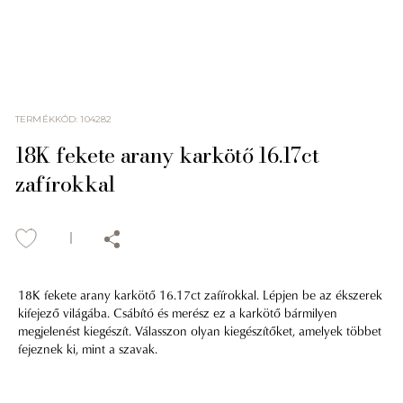
TERMÉKKÓD
:
104282
18K fekete arany karkötő 16.17ct
zafírokkal
18K fekete arany karkötő 16.17ct zafírokkal. Lépjen be az ékszerek
kifejező világába. Csábító és merész ez a karkötő bármilyen
megjelenést kiegészít. Válasszon olyan kiegészítőket, amelyek többet
fejeznek ki, mint a szavak.