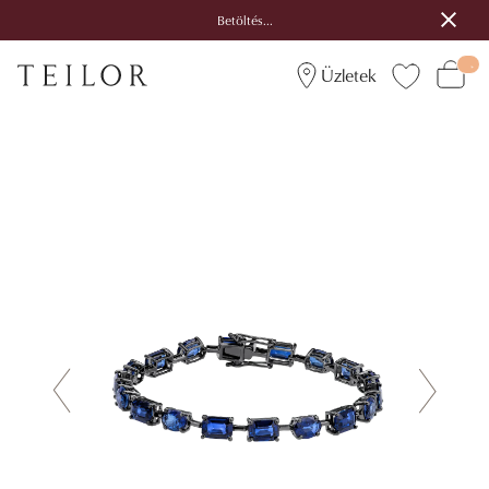
Betöltés...
Üzletek