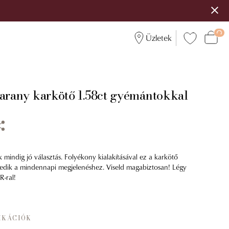
Üzletek
 arany karkötő 1.58ct gyémántokkal
 mindig jó választás. Folyékony kialakításával ez a karkötő
zkedik a mindennapi megjelenéshez. Viseld magabiztosan! Légy
-ral!
IKÁCIÓK