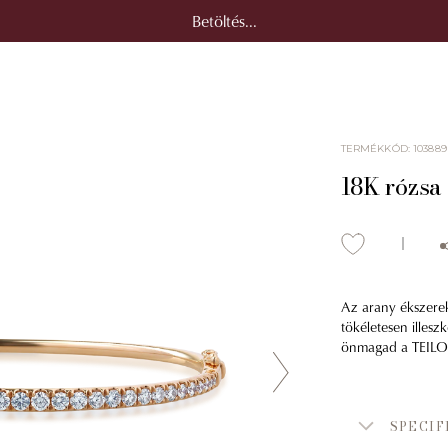
Betöltés...
TERMÉKKÓD
:
103889
18K rózsa
Az arany ékszerek
tökéletesen illes
önmagad a TEILOR
SPECIF