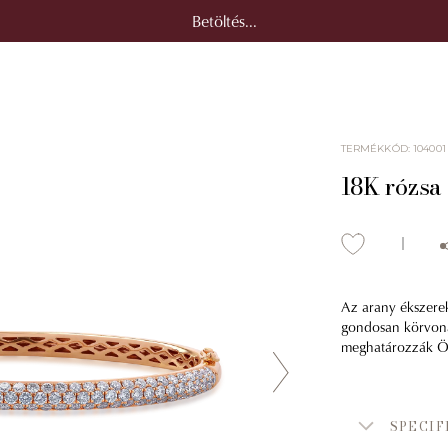
Betöltés...
TERMÉKKÓD
:
104001
18K rózsa
Az arany ékszerek
gondosan körvonala
meghatározzák Önt
SPECIF