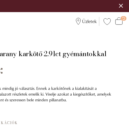
Üzletek
 arany karkötő 2.91ct gyémántokkal
 mindig jó választás. Ennek a karkötőnek a kialakítását a
zott részletek emelik ki. Viselje azokat a kiegészítőket, amelyek
 és szeressen bele minden pillanatba.
IKÁCIÓK