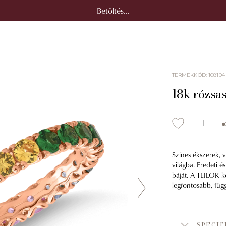
Betöltés...
TERMÉKKÓD
:
108104
18k rózsas
Színes ékszerek, 
világba. Eredeti é
báját. A TEILOR k
legfontosabb, függ
SPECIF