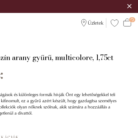
Üzletek
zín arany gyűrű, multicolore, 1,75ct
vágások és különleges formák hívják Önt egy lehetőségekkel teli
s kifinomult, ez a gyűrű azért készült, hogy gazdagítsa személyes
ollekciók olyan nőknek szólnak, akik számára a hozzáállás a
etlenül a divattól.
IKÁCIÓK