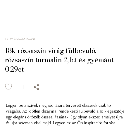
TERMÉKKÓD
:
103741
18k rózsaszín virág fülbevaló,
rózsaszín turmalin 2,1ct és gyémánt
0.29ct
Lépjen be a szívek meghódítására tervezett ékszerek csábító
világába. Az időtlen dizájnnal rendelkező fülbevaló a fő kiegészítője
egy elegáns öltözék összeállításának. Egy olyan ékszer, amelyet újra
és újra szívesen visel majd. Legyen ez az Ön inspirációs forrása.