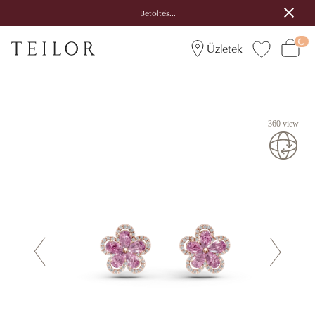
Betöltés...
Üzletek
360 view