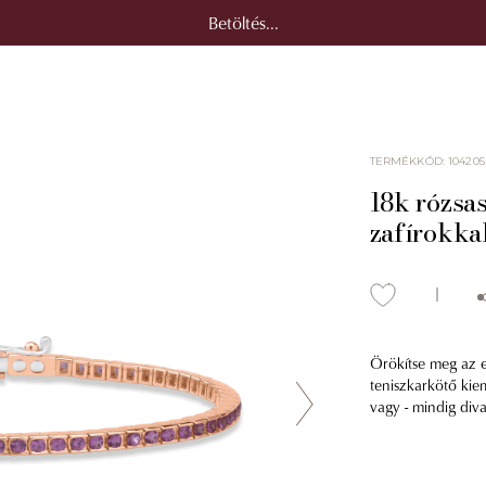
Betöltés...
TERMÉKKÓD
:
104205
18k rózsas
zafírokkal
Örökítse meg az e
teniszkarkötő kiem
vagy - mindig diva