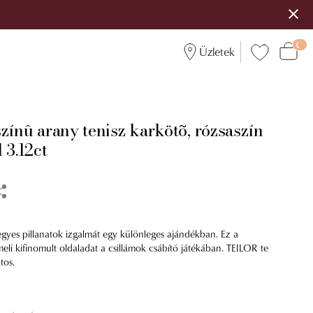
Üzletek
zínû arany tenisz karkötõ, rózsaszín
 3.12ct
gyes pillanatok izgalmát egy különleges ajándékban. Ez a
eli kifinomult oldaladat a csillámok csábító játékában. TEILOR te
tos.