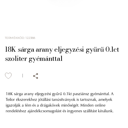
TERMÉKKÓD
:
122388
18K sárga arany eljegyzési gyűrű 0.1ct
szoliter gyémánttal
18K sárga arany eljegyzési gyűrű 0.1kt pasziánsz gyémánttal. A
Teilor ékszerekhez jótállási tanúsítványok is tartoznak, amelyek
igazolják a fém és a drágakövek minőségét. Minden online
rendeléshez ajándékcsomagolást és ingyenes szállítást kínálunk.