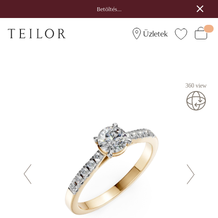
Betöltés...
Üzletek
360 view