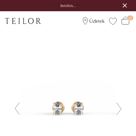
Betöltés...
Üzletek