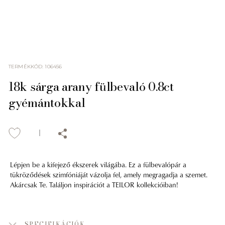
TERMÉKKÓD
:
106456
18k sárga arany fülbevaló 0.8ct
gyémántokkal
Lépjen be a kifejező ékszerek világába. Ez a fülbevalópár a
tükröződések szimfóniáját vázolja fel, amely megragadja a szemet.
Akárcsak Te. Találjon inspirációt a TEILOR kollekcióiban!
SPECIFIKÁCIÓK