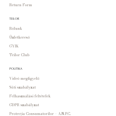
Return Form
TEILOR
Rólunk
Üzletkereső
GYIK
Teilor Club
POLITIKA
Videó megfigyelő
Süti szabályzat
Felhasználási feltételek
GDPR szabályzat
Protecția Consumatorilor – A.N.P.C.