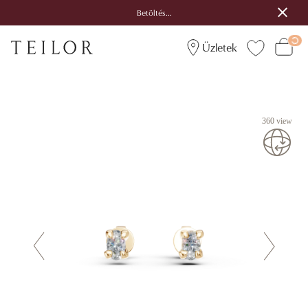
Betöltés...
Üzletek
360 view