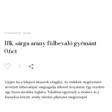
TERMÉKKÓD
:
106453
18k sárga arany fülbevaló gyémánt
0.6ct
Lépjen be a kifejező ékszerek világába. Az emlékek megőrzésére
tervezett fülbevalópár megragadja stílusod árnyalatait. Egy érzelem
egy finom darabba foglalva. Tökéletes egyensúly a modern és a
klasszikus között, amely minden pillanatot megünnepel.