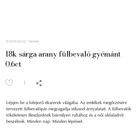
TERMÉKKÓD
:
106468
18k sárga arany fülbevaló gyémánt
0.6ct
Lépjen be a kifejező ékszerek világába. Az emlékek megőrzésére
tervezett fülbevalópár megragadja stílusod árnyalatait. A fülbevalók
tökéletesen illeszkednek bármilyen ruhához és a női oldaladról
beszélnek. Minden nap. Minden lépéssel.