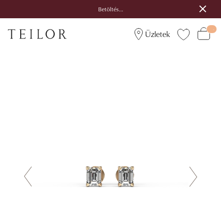
Betöltés...
Üzletek