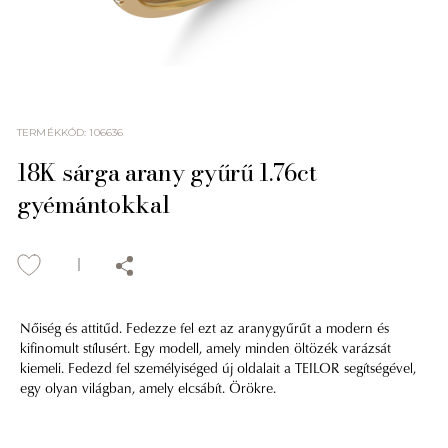
TERMÉKKÓD
:
106636
18K sárga arany gyűrű 1.76ct
gyémántokkal
Nőiség és attitűd. Fedezze fel ezt az aranygyűrűt a modern és
kifinomult stílusért. Egy modell, amely minden öltözék varázsát
kiemeli. Fedezd fel személyiséged új oldalait a TEILOR segítségével,
egy olyan világban, amely elcsábít. Örökre.