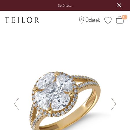
Betöltés...
Üzletek