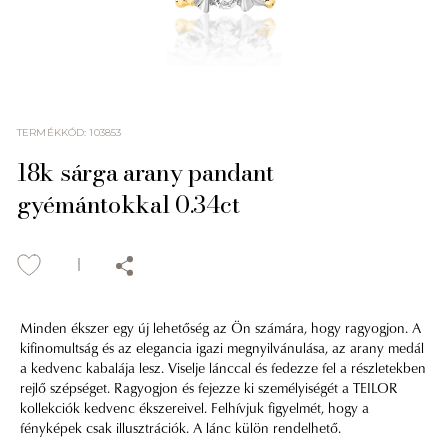
TERMÉKKÓD
:
103853
18k sárga arany pandant
gyémántokkal 0.34ct
Minden ékszer egy új lehetőség az Ön számára, hogy ragyogjon. A
kifinomultság és az elegancia igazi megnyilvánulása, az arany medál
a kedvenc kabalája lesz. Viselje lánccal és fedezze fel a részletekben
rejlő szépséget. Ragyogjon és fejezze ki személyiségét a TEILOR
kollekciók kedvenc ékszereivel. Felhívjuk figyelmét, hogy a
fényképek csak illusztrációk. A lánc külön rendelhető.