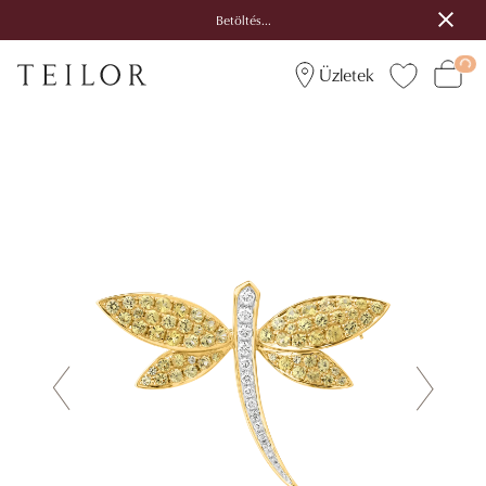
Betöltés...
Üzletek