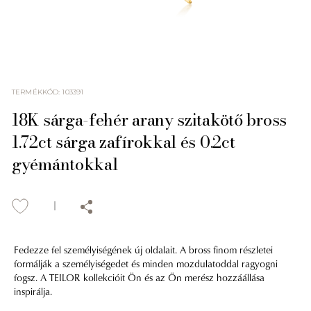
TERMÉKKÓD
:
103391
18K sárga-fehér arany szitakötő bross
1.72ct sárga zafírokkal és 0.2ct
gyémántokkal
Fedezze fel személyiségének új oldalait. A bross finom részletei
formálják a személyiségedet és minden mozdulatoddal ragyogni
fogsz. A TEILOR kollekcióit Ön és az Ön merész hozzáállása
inspirálja.