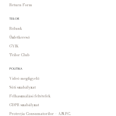
Return Form
TEILOR
Rólunk
Üzletkereső
GYIK
Teilor Club
POLITIKA
Videó megfigyelő
Süti szabályzat
Felhasználási feltételek
GDPR szabályzat
Protecția Consumatorilor – A.N.P.C.