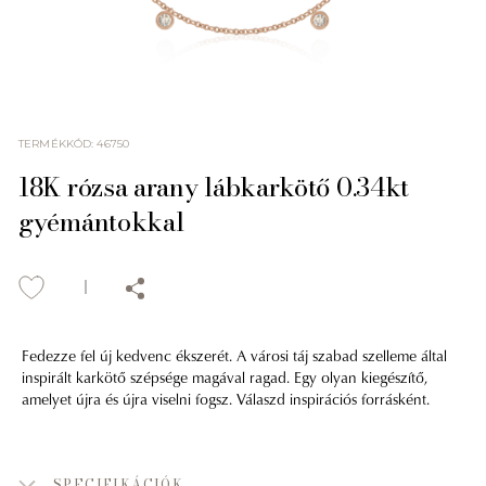
TERMÉKKÓD
:
46750
18K rózsa arany lábkarkötő 0.34kt
gyémántokkal
Fedezze fel új kedvenc ékszerét. A városi táj szabad szelleme által
inspirált karkötő szépsége magával ragad. Egy olyan kiegészítő,
amelyet újra és újra viselni fogsz. Válaszd inspirációs forrásként.
SPECIFIKÁCIÓK