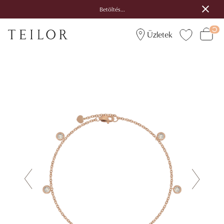
Betöltés...
Üzletek