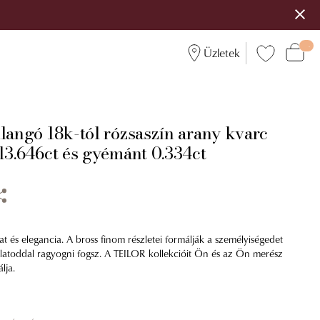
Üzletek
langó 18k-tól rózsaszín arany kvarc
13.646ct és gyémánt 0.334ct
at és elegancia. A bross finom részletei formálják a személyiségedet
atoddal ragyogni fogsz. A TEILOR kollekcióit Ön és az Ön merész
lja.