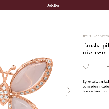
Betöltés...
TERMÉKKÓD
:
108235
Brosha pil
rózsaszín 
Egyensúly, varázsl
és minden mozdul
hozzáállása inspirá