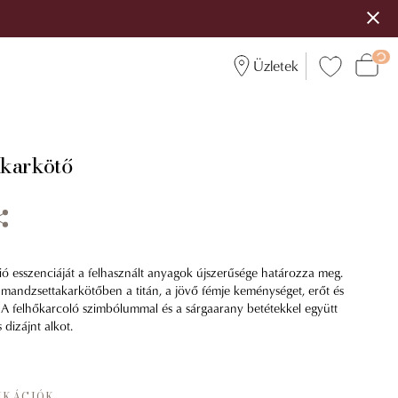
Üzletek
karkötő
ó esszenciáját a felhasznált anyagok újszerűsége határozza meg.
mandzsettakarkötőben a titán, a jövő fémje keménységet, erőt és
l. A felhőkarcoló szimbólummal és a sárgaarany betétekkel együtt
dizájnt alkot.
IKÁCIÓK