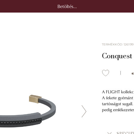
Betöltés...
TERMÉKKÓD
:
126199
Conquest 
A FLIGHT kollekci
A fekete gyémánt 
tartósságot sugal
pedig emlékezetes 
SPECIF