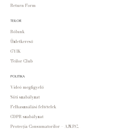
Return Form
TEILOR
Rólunk
Üzletkereső
GYIK
Teilor Club
POLITIKA
Videó megfigyelő
Süti szabályzat
Felhasználási feltételek
GDPR szabályzat
Protecția Consumatorilor – A.N.P.C.