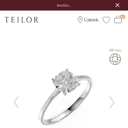
Betöltés...
Üzletek
360 view