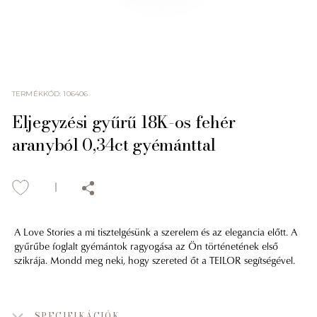
TERMÉKKÓD
:
106406
Eljegyzési gyűrű 18K-os fehér
aranyból 0,34ct gyémánttal
A Love Stories a mi tisztelgésünk a szerelem és az elegancia előtt. A
gyűrűbe foglalt gyémántok ragyogása az Ön történetének első
szikrája. Mondd meg neki, hogy szereted őt a TEILOR segítségével.
SPECIFIKÁCIÓK