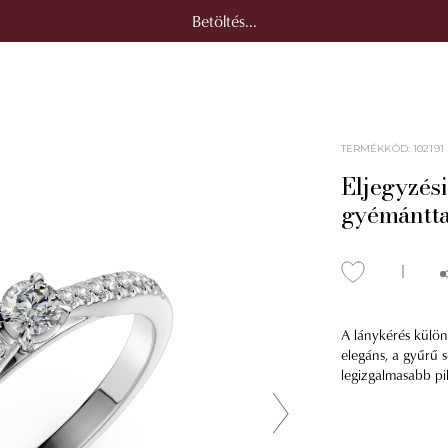
Betöltés...
TERMÉKKÓD
:
102191
Eljegyzési
gyémántta
A lánykérés külön
elegáns, a gyűrű s
legizgalmasabb pi