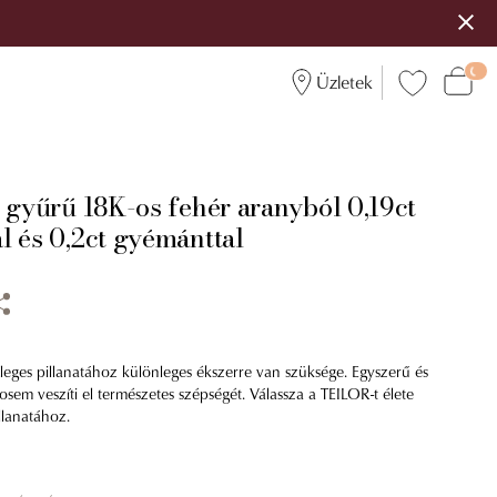
Üzletek
 gyűrű 18K-os fehér aranyból 0,19ct
l és 0,2ct gyémánttal
leges pillanatához különleges ékszerre van szüksége. Egyszerű és
osem veszíti el természetes szépségét. Válassza a TEILOR-t élete
llanatához.