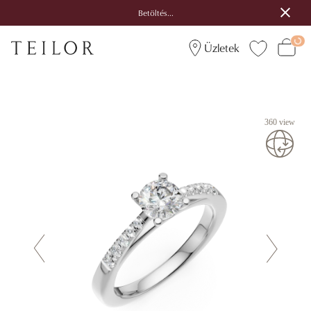
Betöltés...
Üzletek
360 view