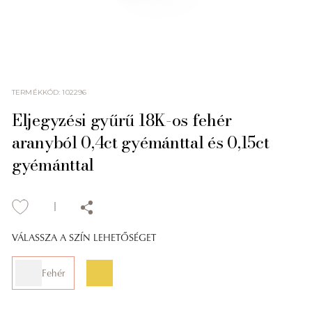
TERMÉKKÓD
:
102296
Eljegyzési gyűrű 18K-os fehér
aranyból 0,4ct gyémánttal és 0,15ct
gyémánttal
VÁLASSZA A SZÍN LEHETŐSÉGET
Fehér