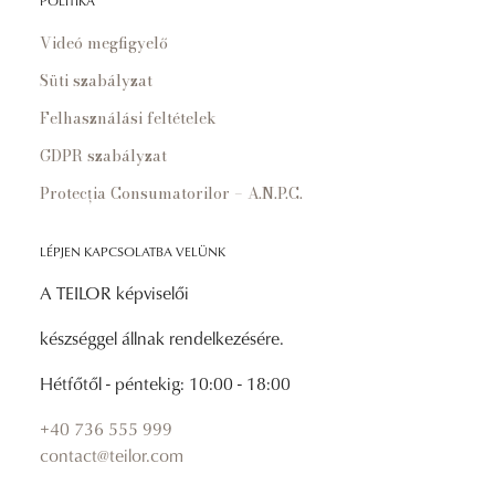
POLITIKA
Videó megfigyelő
Süti szabályzat
Felhasználási feltételek
GDPR szabályzat
Protecția Consumatorilor – A.N.P.C.
LÉPJEN KAPCSOLATBA VELÜNK
A TEILOR képviselői
készséggel állnak rendelkezésére.
Hétfőtől - péntekig: 10:00 - 18:00
+40 736 555 999
contact@teilor.com