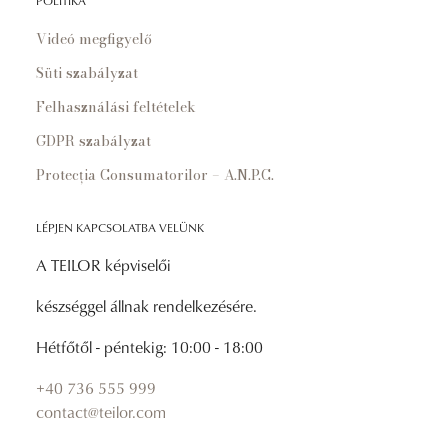
POLITIKA
Videó megfigyelő
Süti szabályzat
Felhasználási feltételek
GDPR szabályzat
Protecția Consumatorilor – A.N.P.C.
LÉPJEN KAPCSOLATBA VELÜNK
A TEILOR képviselői
készséggel állnak rendelkezésére.
Hétfőtől - péntekig: 10:00 - 18:00
+40 736 555 999
contact@teilor.com