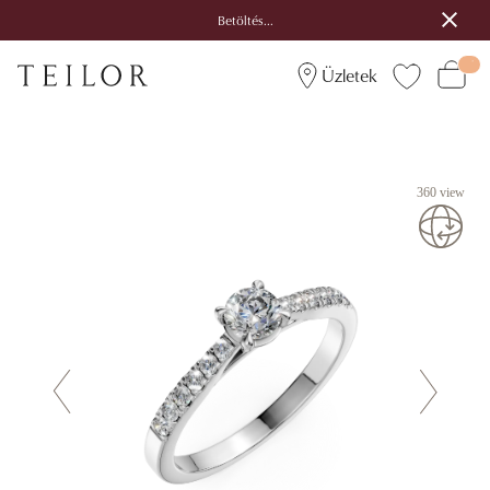
Betöltés...
Üzletek
360 view