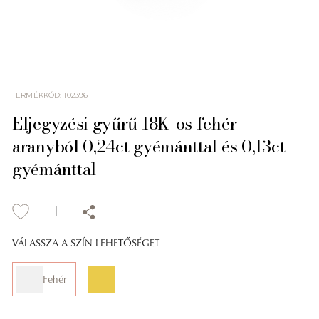
TERMÉKKÓD
:
102396
Eljegyzési gyűrű 18K-os fehér
aranyból 0,24ct gyémánttal és 0,13ct
gyémánttal
VÁLASSZA A SZÍN LEHETŐSÉGET
Fehér