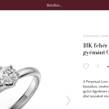
Betöltés...
TERMÉKKÓD
:
102955
18K fehér 
gyémánt 0
A Perpetual Love 
klasszikus, modern
gyűrű figyelemre 
által tanúsított t