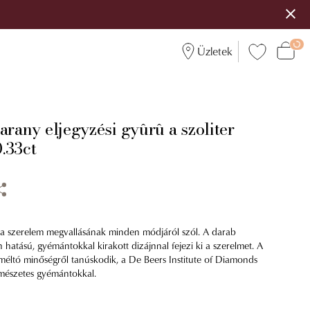
Üzletek
arany eljegyzési gyûrû a szoliter
.33ct
a szerelem megvallásának minden módjáról szól. A darab
 hatású, gyémántokkal kirakott dizájnnal fejezi ki a szerelmet. A
méltó minőségről tanúskodik, a De Beers Institute of Diamonds
ermészetes gyémántokkal.