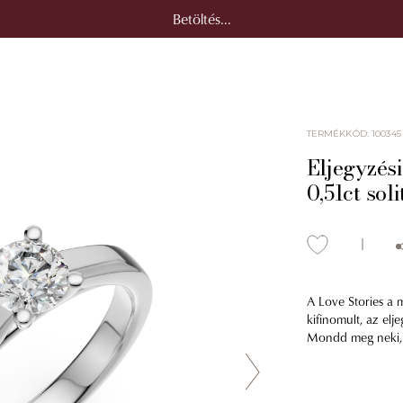
Betöltés...
TERMÉKKÓD
:
100345
Eljegyzés
0,51ct sol
A Love Stories a m
kifinomult, az elj
Mondd meg neki, h