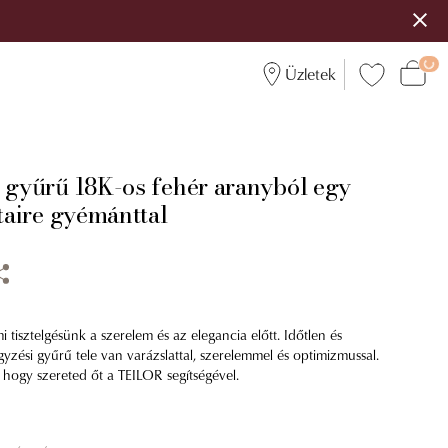
Üzletek
i gyűrű 18K-os fehér aranyból egy
itaire gyémánttal
i tisztelgésünk a szerelem és az elegancia előtt. Időtlen és
egyzési gyűrű tele van varázslattal, szerelemmel és optimizmussal.
ogy szereted őt a TEILOR segítségével.