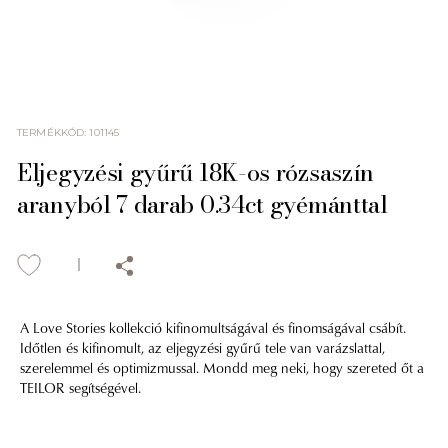
TERMÉKKÓD
:
101145
Eljegyzési gyűrű 18K-os rózsaszín
aranyból 7 darab 0.34ct gyémánttal
A Love Stories kollekció kifinomultságával és finomságával csábít.
Időtlen és kifinomult, az eljegyzési gyűrű tele van varázslattal,
szerelemmel és optimizmussal. Mondd meg neki, hogy szereted őt a
TEILOR segítségével.