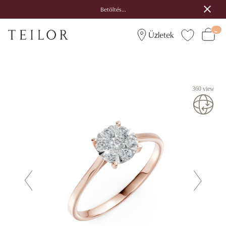
Betöltés...
Üzletek
360 view