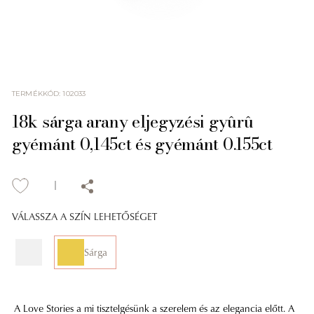
TERMÉKKÓD
:
102033
18k sárga arany eljegyzési gyûrû
gyémánt 0,145ct és gyémánt 0.155ct
VÁLASSZA A SZÍN LEHETŐSÉGET
Sárga
A Love Stories a mi tisztelgésünk a szerelem és az elegancia előtt. A