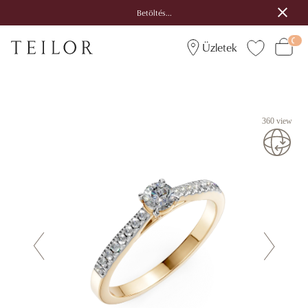
Betöltés...
Üzletek
360 view