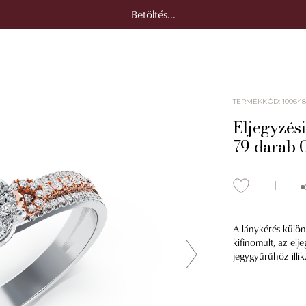
Betöltés...
TERMÉKKÓD
:
100648
Eljegyzés
79 darab 
A lánykérés külön
kifinomult, az elj
jegygyűrűhöz illik.