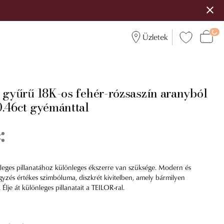
Üzletek
i gyűrű 18K-os fehér-rózsaszín aranyból
0.46ct gyémánttal
leges pillanatához különleges ékszerre van szüksége. Modern és
egyzés értékes szimbóluma, diszkrét kivitelben, amely bármilyen
 Élje át különleges pillanatait a TEILOR-ral.