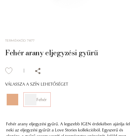
TERMÉKKÓD
:
7877
Fehér arany eljegyzési gyűrű
VÁLASSZA A SZÍN LEHETŐSÉGET
Fehér
Fehér arany eljegyzési gyűrű. A legszebb IGEN érdekében ajánlja fel
neki az eljegyzési gyűrűt a Love Stories kollekcióból. Egyszerű és
elegáns, a gyűrű sosem veszíti el természetes szépségét. Jelöld meg