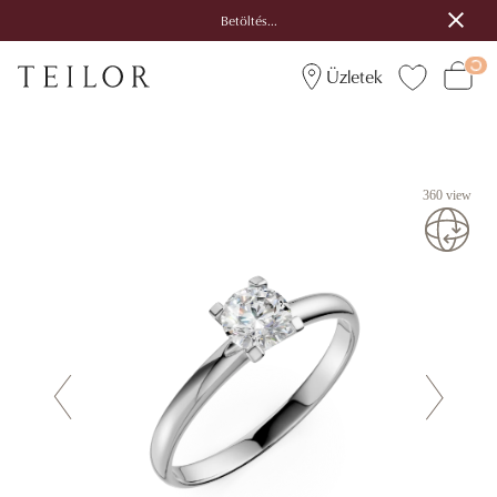
Betöltés...
Üzletek
360 view