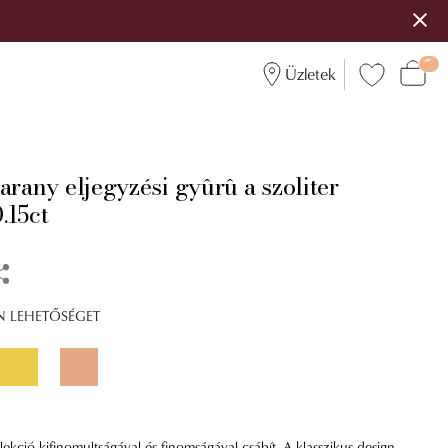
Üzletek
arany eljegyzési gyûrû a szoliter
.15ct
ÍN LEHETŐSÉGET
lekció kifinomultságával és finomságával csábít. A klasszikus design