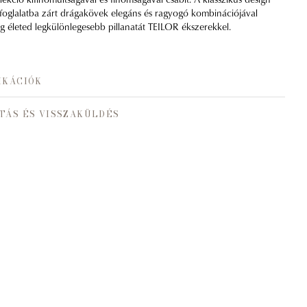
foglalatba zárt drágakövek elegáns és ragyogó kombinációjával
eg életed legkülönlegesebb pillanatát TEILOR ékszerekkel.
IKÁCIÓK
TÁS ÉS VISSZAKÜLDÉS