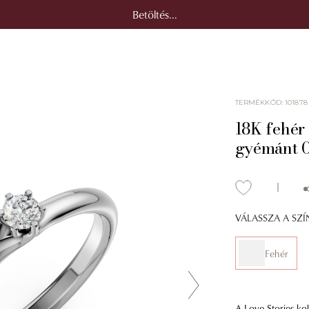
Betöltés...
TERMÉKKÓD
:
101878
18K fehér 
gyémánt 0
VÁLASSZA A SZ
Fehér
A Love Stories kol